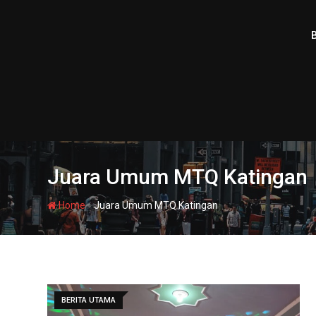
Skip
to
content
Juara Umum MTQ Katingan
-
Home
Juara Umum MTQ Katingan
BERITA UTAMA