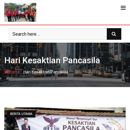
Skip
to
content
Hari Kesaktian Pancasila
-
Home
Hari Kesaktian Pancasila
BERITA UTAMA