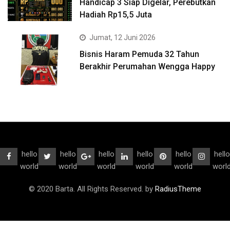
Handicap 3 Siap Digelar, Perebutkan
Hadiah Rp15,5 Juta
Jumat, 12 Juni 2026
Bisnis Haram Pemuda 32 Tahun
Berakhir Perumahan Wengga Happy
hello
hello
hello
hello
hello
hello
world
world
world
world
world
worl
© 2020 Barta. All Rights Reserved. by
RadiusTheme