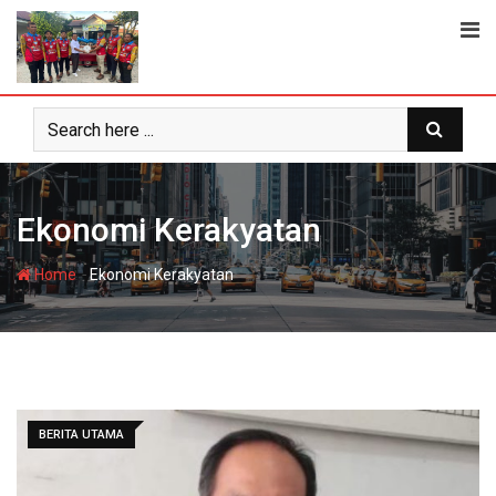
Skip
to
content
Ekonomi Kerakyatan
-
Home
Ekonomi Kerakyatan
BERITA UTAMA