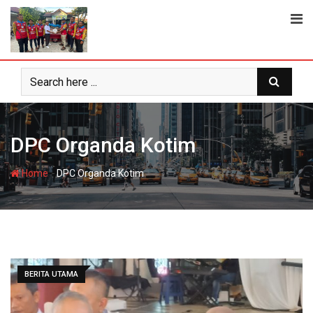
Skip
to
content
DPC Organda Kotim
-
Home
DPC Organda Kotim
BERITA UTAMA