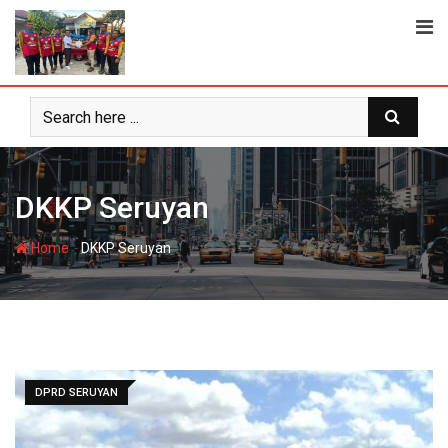
Skip
to
content
DKKP Seruyan
-
Home
DKKP Seruyan
DPRD SERUYAN