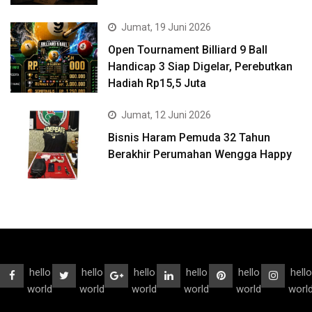
Jumat, 19 Juni 2026
Open Tournament Billiard 9 Ball
Handicap 3 Siap Digelar, Perebutkan
Hadiah Rp15,5 Juta
Jumat, 12 Juni 2026
Bisnis Haram Pemuda 32 Tahun
Berakhir Perumahan Wengga Happy
hello
hello
hello
hello
hello
hello
world
world
world
world
world
worl