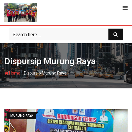
Skip
to
content
Dispursip Murung Raya
-
Home
Dispursip Murung Raya
MURUNG RAYA