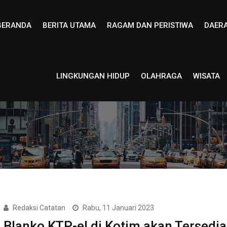
BERANDA
BERITA UTAMA
RAGAM DAN PERISTIWA
DAER
LINGKUNGAN HIDUP
OLAHRAGA
WISATA
Redaksi Catatan
Rabu, 11 Januari 2023
Blanko KTP-el di Kotim akan Tersedia