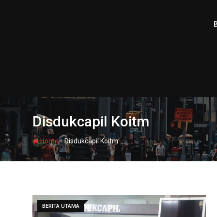
Skip
to
content
Disdukcapil Koitm
-
Home
Disdukcapil Koitm
BERITA UTAMA