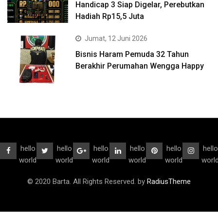
Handicap 3 Siap Digelar, Perebutkan
Hadiah Rp15,5 Juta
Jumat, 12 Juni 2026
Bisnis Haram Pemuda 32 Tahun
Berakhir Perumahan Wengga Happy
hello
hello
hello
hello
hello
hello
world
world
world
world
world
worl
© 2020 Barta. All Rights Reserved. by
RadiusTheme