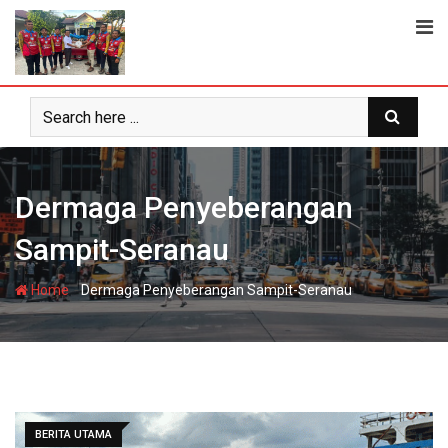
Skip
to
content
Dermaga Penyeberangan
Sampit-Seranau
-
Home
Dermaga Penyeberangan Sampit-Seranau
BERITA UTAMA