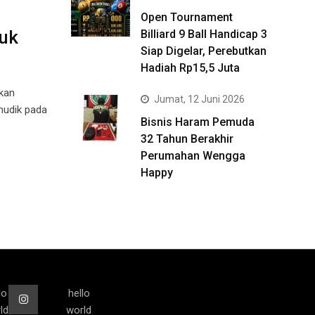
Open Tournament
uk
Billiard 9 Ball Handicap 3
Siap Digelar, Perebutkan
Hadiah Rp15,5 Juta
kan
Jumat, 12 Juni 2026
mudik pada
Bisnis Haram Pemuda
32 Tahun Berakhir
Perumahan Wengga
Happy
lo
hello
ld
world