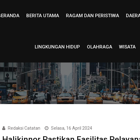
BERANDA
BERITA UTAMA
RAGAM DAN PERISTIWA
DAER
LINGKUNGAN HIDUP
OLAHRAGA
WISATA
Redaksi Catatan
Selasa, 16 April 2024
Halikinnor Pastikan Fasilitas Pelaya