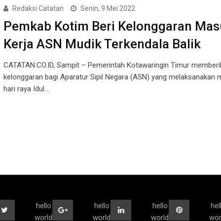
Redaksi Catatan
Senin, 9 Mei 2022
Pemkab Kotim Beri Kelonggaran Mas
Kerja ASN Mudik Terkendala Balik
CATATAN.CO.ID, Sampit – Pemerintah Kotawaringin Timur memberi
kelonggaran bagi Aparatur Sipil Negara (ASN) yang melaksanakan 
hari raya Idul…
hello
hello
hello
hel
world
world
world
wor