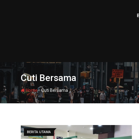
Skip
to
content
Cuti Bersama
-
Home
Cuti Bersama
BERITA UTAMA