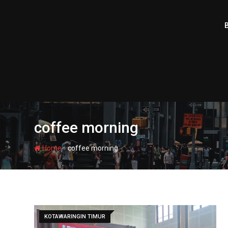
Skip
to
content
coffee morning
-
Home
coffee morning
KOTAWARINGIN TIMUR