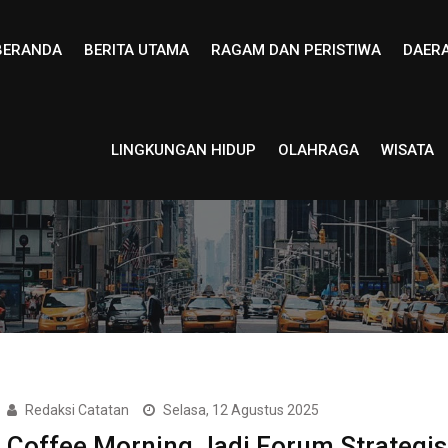
BERANDA
BERITA UTAMA
RAGAM DAN PERISTIWA
DAER
LINGKUNGAN HIDUP
OLAHRAGA
WISATA
Redaksi Catatan
Selasa, 12 Agustus 2025
Coffee Morning Jadi Forum Strategis