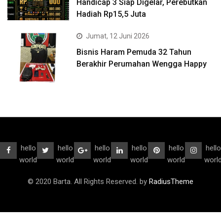
Handicap 3 Siap Digelar, Perebutkan
Hadiah Rp15,5 Juta
Jumat, 12 Juni 2026
Bisnis Haram Pemuda 32 Tahun
Berakhir Perumahan Wengga Happy
hello
hello
hello
hello
hello
hello
world
world
world
world
world
worl
© 2020 Barta. All Rights Reserved. by
RadiusTheme