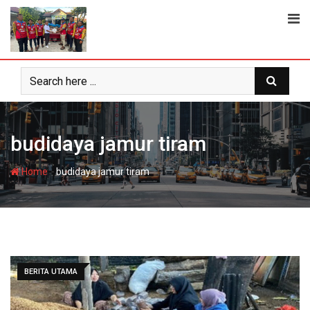
Skip
to
content
budidaya jamur tiram
-
Home
budidaya jamur tiram
BERITA UTAMA