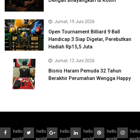
Dengan Bhayangkari di Kotim
Jumat, 19 Juni 2026
Open Tournament Billiard 9 Ball
Handicap 3 Siap Digelar, Perebutkan
Hadiah Rp15,5 Juta
Jumat, 12 Juni 2026
Bisnis Haram Pemuda 32 Tahun
Berakhir Perumahan Wengga Happy
hello
hello
hello
hello
hello
hello
world
world
world
world
world
worl