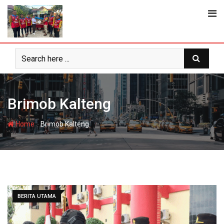
Skip
to
content
Brimob Kalteng
-
Home
Brimob Kalteng
BERITA UTAMA