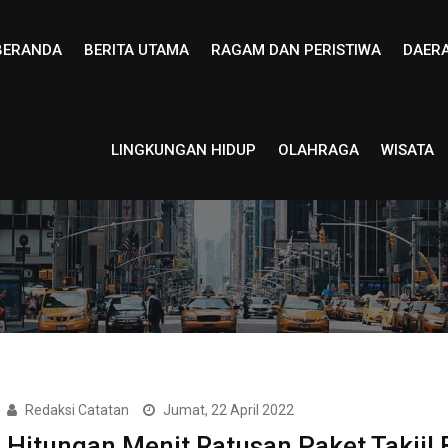
BERANDA
BERITA UTAMA
RAGAM DAN PERISTIWA
DAER
LINGKUNGAN HIDUP
OLAHRAGA
WISATA
Redaksi Catatan
Jumat, 22 April 2022
Hitungan Menit Ratusan Paket Takjil