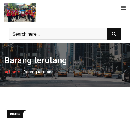
Skip
to
content
Barang terutang
-
Home
Barang terutang
BISNIS