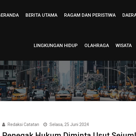
BERANDA
BERITA UTAMA
RAGAM DAN PERISTIWA
DAER
LINGKUNGAN HIDUP
OLAHRAGA
WISATA
Redaksi Catatan
Selasa, 25 Juni 2024
Penegak Hukum Diminta Usut Sejum