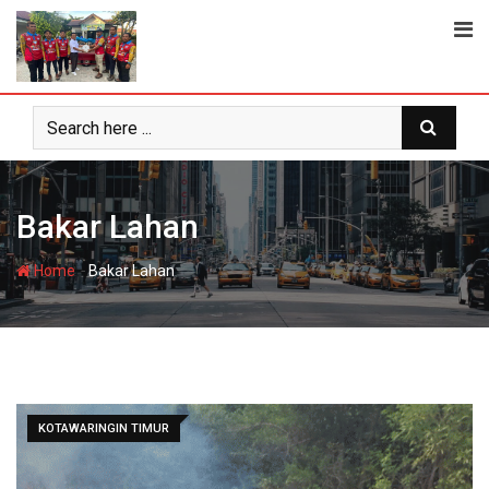
Skip
to
content
Bakar Lahan
-
Home
Bakar Lahan
KOTAWARINGIN TIMUR