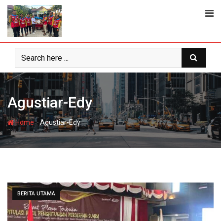
Skip
to
content
Agustiar-Edy
-
Home
Agustiar-Edy
BERITA UTAMA