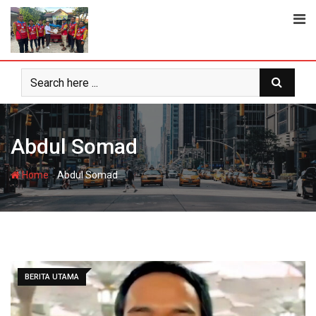
Skip
to
content
Abdul Somad
-
Home
Abdul Somad
BERITA UTAMA