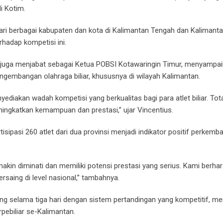
i Kotim.
dari berbagai kabupaten dan kota di Kalimantan Tengah dan Kalimanta
rhadap kompetisi ini.
g juga menjabat sebagai Ketua POBSI Kotawaringin Timur, menyampa
gembangan olahraga biliar, khususnya di wilayah Kalimantan.
yediakan wadah kompetisi yang berkualitas bagi para atlet biliar. Tot
ningkatkan kemampuan dan prestasi,” ujar Vincentius.
isipasi 260 atlet dari dua provinsi menjadi indikator positif perkem
kin diminati dan memiliki potensi prestasi yang serius. Kami berhar
rsaing di level nasional,” tambahnya.
g selama tiga hari dengan sistem pertandingan yang kompetitif, me
rpebiliar se-Kalimantan.