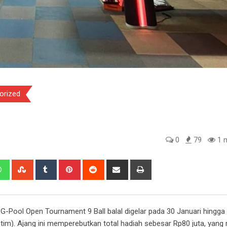
orized
0
79
1 m
edIn
Whatsapp
StumbleUpon
Tumblr
Pinterest
Reddit
Share
Print
via
Email
 G-Pool Open Tournament 9 Ball balal digelar pada 30 Januari hingga 
im). Ajang ini memperebutkan total hadiah sebesar Rp80 juta, yang