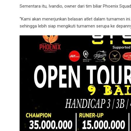
Sementara itu, Ivandio, owner dari tim biliar Phoenix Squa
“Kami akan menerjunkan belasan atlet dalam turnamen in
sehingga lebih siap mengikuti turnamen serupa ke depanny