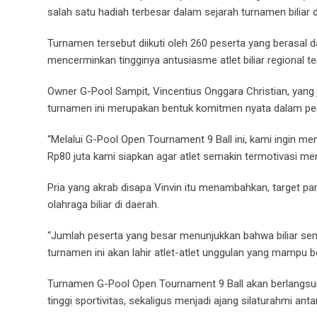
salah satu hadiah terbesar dalam sejarah turnamen biliar d
Turnamen tersebut diikuti oleh 260 peserta yang berasal 
mencerminkan tingginya antusiasme atlet biliar regional te
Owner G-Pool Sampit, Vincentius Onggara Christian, yan
turnamen ini merupakan bentuk komitmen nyata dalam pen
“Melalui G-Pool Open Tournament 9 Ball ini, kami ingin men
Rp80 juta kami siapkan agar atlet semakin termotivasi me
Pria yang akrab disapa Vinvin itu menambahkan, target part
olahraga biliar di daerah.
“Jumlah peserta yang besar menunjukkan bahwa biliar sema
turnamen ini akan lahir atlet-atlet unggulan yang mampu be
Turnamen G-Pool Open Tournament 9 Ball akan berlangsun
tinggi sportivitas, sekaligus menjadi ajang silaturahmi anta