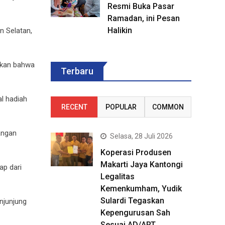
Resmi Buka Pasar
Ramadan, ini Pesan
Halikin
n Selatan,
ikan bahwa
Terbaru
al hadiah
RECENT
POPULAR
COMMON
bangan
Selasa, 28 Juli 2026
Koperasi Produsen
Makarti Jaya Kantongi
ap dari
Legalitas
Kemenkumham, Yudik
Sulardi Tegaskan
njunjung
Kepengurusan Sah
Sesuai AD/ART