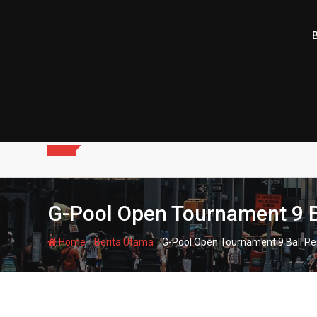
Skip
to
content
G-Pool Open Tournament 9 B
-
-
Home
Berita Utama
G-Pool Open Tournament 9 Ball Pe