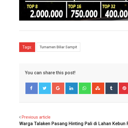
Tags:
Turnamen Biliar Sampit
You can share this post!
Google+
LinkedIn
Whatsapp
StumbleUpo
Tumbl
Facebook
Twitter
Previous article
Warga Talaken Pasang Hinting Pali di Lahan Kebun