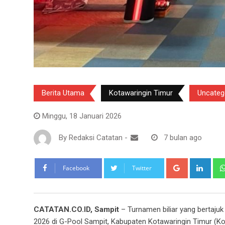
Berita Utama
Kotawaringin Timur
Uncateg
Minggu, 18 Januari 2026
By
Redaksi Catatan
-
7 bulan ago
Google+
Link
Facebook
Twitter
CATATAN.CO.ID, Sampit
– Turnamen biliar yang bertajuk
2026 di G-Pool Sampit, Kabupaten Kotawaringin Timur (Kot