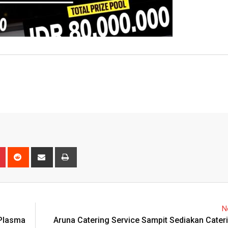
n
r
Pinterest
Reddit
Share
Print
via
Email
N
 Plasma
Aruna Catering Service Sampit Sediakan Cater