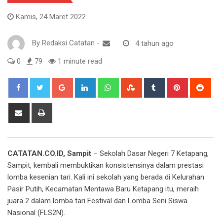
Kamis, 24 Maret 2022
By
Redaksi Catatan
-
4 tahun ago
0
79
1 minute read
Google+
LinkedIn
Whatsapp
StumbleUpon
Tumblr
Pinterest
Red
Share
Print
via
Email
CATATAN.CO.ID, Sampit
– Sekolah Dasar Negeri 7 Ketapang,
Sampit, kembali membuktikan konsistensinya dalam prestasi
lomba kesenian tari. Kali ini sekolah yang berada di Kelurahan
Pasir Putih, Kecamatan Mentawa Baru Ketapang itu, meraih
juara 2 dalam lomba tari Festival dan Lomba Seni Siswa
Nasional (FLS2N).