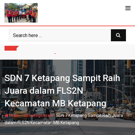
Skip
to
content
SDN 7 Ketapang Sampit Raih
Juara dalam FLS2N
Kecamatan MB Ketapang
-
-
Home
Uncategorized
SDN 7 Ketapang Sampit Raih Juara
dalam FLS2N Kecamatan MB Ketapang