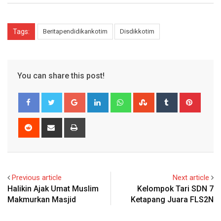
Tags:
Beritapendidikankotim
Disdikkotim
You can share this post!
Google+
LinkedIn
Whatsapp
StumbleUpon
Tumblr
Pinter
Reddit
Share
Print
via
Email
Previous article
Next article
Halikin Ajak Umat Muslim
Kelompok Tari SDN 7
Makmurkan Masjid
Ketapang Juara FLS2N