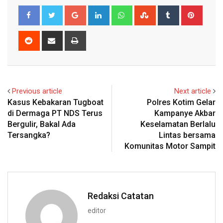
Google+
LinkedIn
Whatsapp
StumbleUpon
Tumblr
Pinter
Reddit
Share
Print
via
Email
Previous article
Next article
Kasus Kebakaran Tugboat
Polres Kotim Gelar
di Dermaga PT NDS Terus
Kampanye Akbar
Bergulir, Bakal Ada
Keselamatan Berlalu
Tersangka?
Lintas bersama
Komunitas Motor Sampit
Redaksi Catatan
editor