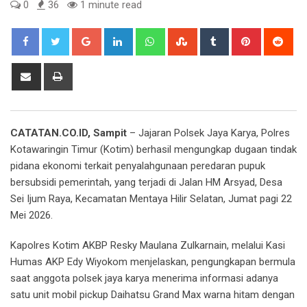
0
36
1 minute read
Google+
LinkedIn
Whatsapp
StumbleUpon
Tumblr
Pinterest
Red
Share
Print
via
Email
CATATAN.CO.ID, Sampit
– Jajaran Polsek Jaya Karya, Polres
Kotawaringin Timur (Kotim) berhasil mengungkap dugaan tindak
pidana ekonomi terkait penyalahgunaan peredaran pupuk
bersubsidi pemerintah, yang terjadi di Jalan HM Arsyad, Desa
Sei Ijum Raya, Kecamatan Mentaya Hilir Selatan, Jumat pagi 22
Mei 2026.
Kapolres Kotim AKBP Resky Maulana Zulkarnain, melalui Kasi
Humas AKP Edy Wiyokom menjelaskan, pengungkapan bermula
saat anggota polsek jaya karya menerima informasi adanya
satu unit mobil pickup Daihatsu Grand Max warna hitam dengan