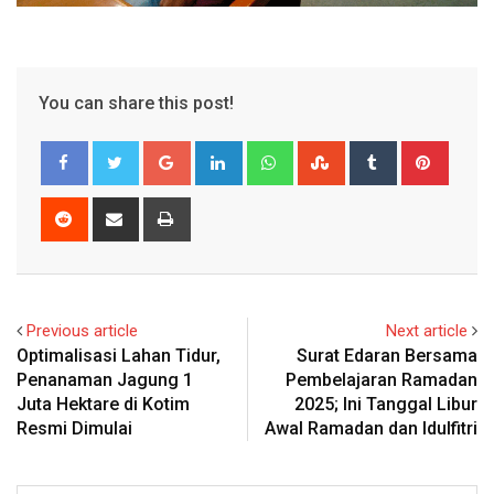
You can share this post!
Google+
LinkedIn
Whatsapp
StumbleUpon
Tumblr
Pinter
Reddit
Share
Print
via
Email
Previous article
Next article
Optimalisasi Lahan Tidur,
Surat Edaran Bersama
Penanaman Jagung 1
Pembelajaran Ramadan
Juta Hektare di Kotim
2025; Ini Tanggal Libur
Resmi Dimulai
Awal Ramadan dan Idulfitri