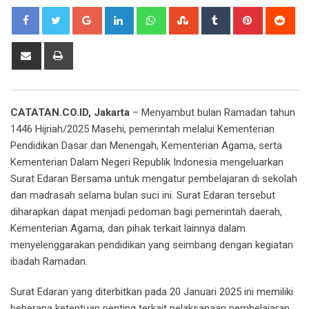
Google+
LinkedIn
Whatsapp
StumbleUpon
Tumblr
Pinterest
Red
Share
Print
via
Email
CATATAN.CO.ID, Jakarta
– Menyambut bulan Ramadan tahun
1446 Hijriah/2025 Masehi, pemerintah melalui Kementerian
Pendidikan Dasar dan Menengah, Kementerian Agama, serta
Kementerian Dalam Negeri Republik Indonesia mengeluarkan
Surat Edaran Bersama untuk mengatur pembelajaran di sekolah
dan madrasah selama bulan suci ini. Surat Edaran tersebut
diharapkan dapat menjadi pedoman bagi pemerintah daerah,
Kementerian Agama, dan pihak terkait lainnya dalam
menyelenggarakan pendidikan yang seimbang dengan kegiatan
ibadah Ramadan.
Surat Edaran yang diterbitkan pada 20 Januari 2025 ini memiliki
beberapa ketentuan penting terkait pelaksanaan pembelajaran