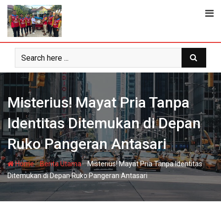
Skip
to
content
Misterius! Mayat Pria Tanpa
Identitas Ditemukan di Depan
Ruko Pangeran Antasari
-
-
Home
Berita Utama
Misterius! Mayat Pria Tanpa Identitas
Ditemukan di Depan Ruko Pangeran Antasari