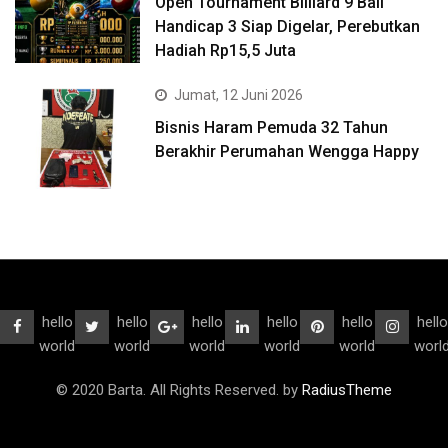
Open Tournament Billiard 9 Ball
Handicap 3 Siap Digelar, Perebutkan
Hadiah Rp15,5 Juta
Jumat, 12 Juni 2026
Bisnis Haram Pemuda 32 Tahun
Berakhir Perumahan Wengga Happy
hello
hello
hello
hello
hello
hello
world
world
world
world
world
worl
© 2020 Barta. All Rights Reserved. by
RadiusTheme