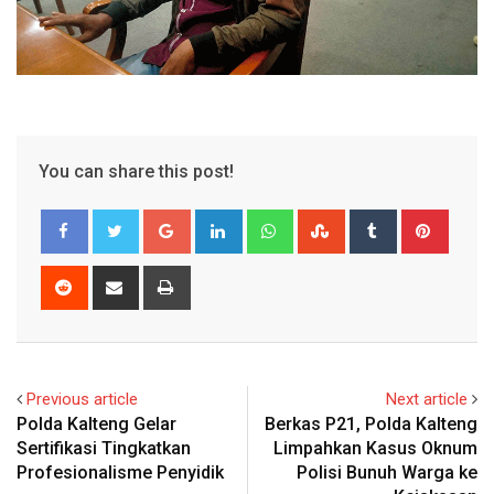
You can share this post!
Google+
LinkedIn
Whatsapp
StumbleUpon
Tumblr
Pinter
Reddit
Share
Print
via
Email
Previous article
Next article
Polda Kalteng Gelar
Berkas P21, Polda Kalteng
Sertifikasi Tingkatkan
Limpahkan Kasus Oknum
Profesionalisme Penyidik
Polisi Bunuh Warga ke