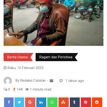
Berita Utama
Ragam dan Peristiwa
Rabu, 12 Februari 2025
By
Redaksi Catatan
-
1 tahun ago
0
144
1 minute read
Google+
LinkedIn
Whatsapp
StumbleUpon
Tumblr
Pinterest
Red