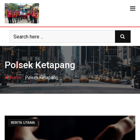
Skip
to
content
Polsek Ketapang
-
Home
Polsek Ketapang
BERITA UTAMA