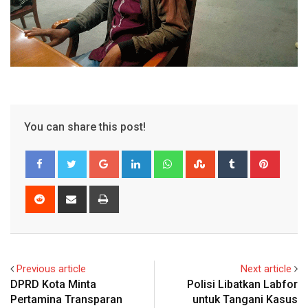
You can share this post!
Google+
LinkedIn
Whatsapp
StumbleUpon
Tumblr
Pinter
Reddit
Share
Print
via
Email
Previous article
Next article
DPRD Kota Minta
Polisi Libatkan Labfor
Pertamina Transparan
untuk Tangani Kasus