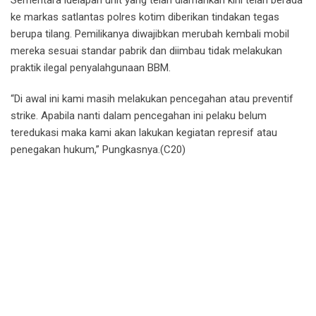
Sementara idelapan unit yang telah diamankan kini telah berada
ke markas satlantas polres kotim diberikan tindakan tegas
berupa tilang. Pemilikanya diwajibkan merubah kembali mobil
mereka sesuai standar pabrik dan diimbau tidak melakukan
praktik ilegal penyalahgunaan BBM.
“Di awal ini kami masih melakukan pencegahan atau preventif
strike. Apabila nanti dalam pencegahan ini pelaku belum
teredukasi maka kami akan lakukan kegiatan represif atau
penegakan hukum,” Pungkasnya.(C20)