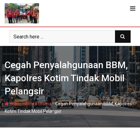
Skip
to
content
Cegah Penyalahgunaan BBM,
Kapolres Kotim Tindak Mobil
Pelangsir
-
-
Home
Berita Utama
Cegah Penyalahgunaan BBM, Kapolres
Kotim Tindak Mobil Pelangsir