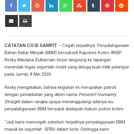
Google+
LinkedIn
Whatsapp
StumbleUpon
Tumblr
Pinterest
Red
Share
Print
via
Email
CATATAN.CO.ID SAMPIT
– Cegah terjadinya Penyalahgunaan
Bahan Bakar Minyak (BBM) bersubsidi Kapolres Kotim AKBP
Resky Maulana Zulkarnain terjun langsung ke lapangan
menindak tegas sejumlah mobil yang diduga kuat milik pelangsir
pada Jumat, 8 Mei 2026.
Resky mengatakan, bahwa kegiatan ini merupakan patroli
dengan pendekatan yang diberi nama
Preventif Humanity
Straight
dalam rangka upaya menanggulangi adanya isu
penyalahgunaan BBM bersubdi diwilayah hukum polres kotim.
“Jadi kami mencegah sebelum terjadinya penyalagunaan BBM
masuk ke sejumlah SPBU dalam kota. Sehingga kami