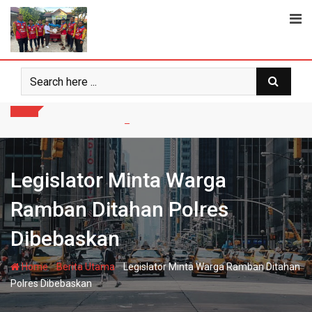
Skip
to
content
Legislator Minta Warga
Ramban Ditahan Polres
Dibebaskan
-
-
Home
Berita Utama
Legislator Minta Warga Ramban Ditahan
Polres Dibebaskan