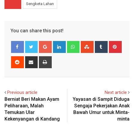
Sengketa Lahan
You can share this post!
Google+
LinkedIn
Whatsapp
StumbleUpon
Tumblr
Pinter
Reddit
Share
Print
via
Email
Previous article
Next article
Berniat Beri Makan Ayam
Yayasan di Sampit Diduga
Peliharaan, Malah
Sengaja Pekerjakan Anak
Temukan Ular
Bawah Umur untuk Minta-
Kekenyangan di Kandang
minta