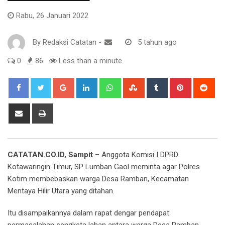
Rabu, 26 Januari 2022
By
Redaksi Catatan
-
5 tahun ago
0
86
Less than a minute
Google+
LinkedIn
Whatsapp
StumbleUpon
Tumblr
Pinterest
Red
Share
Print
via
Email
CATATAN.CO.ID, Sampit
– Anggota Komisi I DPRD
Kotawaringin Timur, SP Lumban Gaol meminta agar Polres
Kotim membebaskan warga Desa Ramban, Kecamatan
Mentaya Hilir Utara yang ditahan.
Itu disampaikannya dalam rapat dengar pendapat
permasalahan sengketa lahan antara warga Desa Ramban