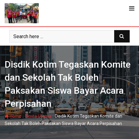
Skip
to
content
Disdik Kotim Tegaskan Komite
dan Sekolah Tak Boleh
Paksakan Siswa Bayar Acara
Perpisahan
-
-
Home
Berita Utama
Disdik Kotim Tegaskan Komite dan
Sekolah Tak Boleh Paksakan Siswa Bayar Acara Perpisahan