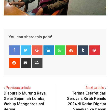
You can share this post!
Google+
LinkedIn
Whatsapp
StumbleUpon
Tumblr
Pinter
Reddit
Share
Print
via
Email
Previous article
Next article
Dispursip Murung Raya
Terima Estafet dari
Gelar Sejumlah Lomba,
Seruyan, Kirab Pemilu
Wabup Mengapresiasi
2024 di Kotim Digelar
Begini
Sepekan ke Depan