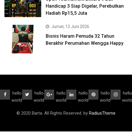
Handicap 3 Siap Digelar, Perebutkan
Hadiah Rp15,5 Juta
Jumat, 12 Juni 2026
Bisnis Haram Pemuda 32 Tahun
Berakhir Perumahan Wengga Happy
hello
hello
hello
hello
hello
hello
world
world
world
world
world
worl
© 2020 Barta. All Rights Reserved. by
RadiusTheme