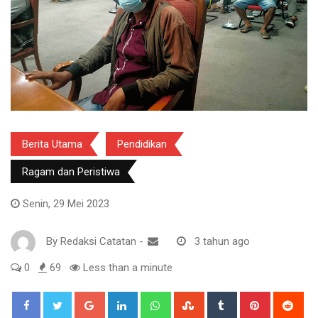
Berita Utama
Pendidikan
Ragam dan Peristiwa
Senin, 29 Mei 2023
By
Redaksi Catatan
-
3 tahun ago
0
69
Less than a minute
Google+
LinkedIn
Whatsapp
StumbleUpon
Tumblr
Pinterest
Red