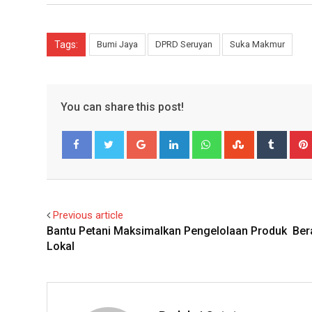
Tags:
Bumi Jaya
DPRD Seruyan
Suka Makmur
You can share this post!
Google+
LinkedIn
Whatsapp
StumbleUpo
Tumbl
Facebook
Twitter
Previous article
Bantu Petani Maksimalkan Pengelolaan Produk Ber
Lokal