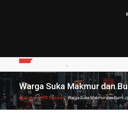
Skip
to
content
Warga Suka Makmur dan Bum
-
-
Home
DPRD Seruyan
Warga Suka Makmur dan Bumi Jay