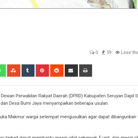
0
59
Less tha
edIn
Whatsapp
StumbleUpon
Tumblr
Pinterest
Reddit
Share
Print
via
Email
Dewan Perwakilan Rakyat Daerah (DPRD) Kabupaten Seruyan Dapil II
 dan Desa Bumi Jaya menyampaikan beberapa usulan.
Suka Makmur warga setempat mengusulkan agar dapat dibangunkan t
i terkait dapat membantu mesin jahit sebanyak 5 unit dan mesin ob