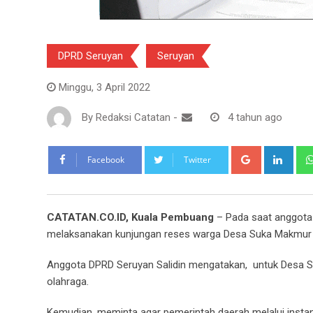
DPRD Seruyan
Seruyan
Minggu, 3 April 2022
By
Redaksi Catatan
-
4 tahun ago
Google+
Link
Facebook
Twitter
CATATAN.CO.ID, Kuala Pembuang
– Pada saat anggota 
melaksanakan kunjungan reses warga Desa Suka Makmur
Anggota DPRD Seruyan Salidin mengatakan, untuk Desa 
olahraga.
Kemudian, meminta agar pemerintah daerah melalui instans