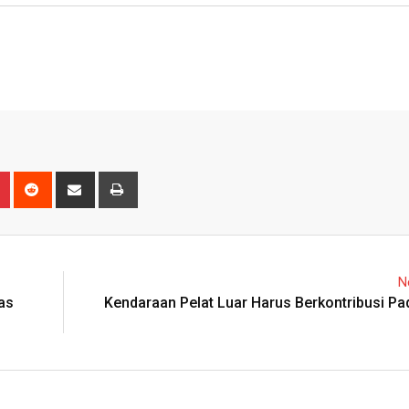
n
r
Pinterest
Reddit
Share
Print
via
Email
N
as
Kendaraan Pelat Luar Harus Berkontribusi P