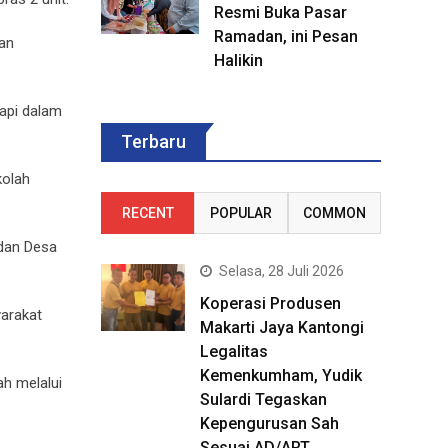
Resmi Buka Pasar
Ramadan, ini Pesan
kan
Halikin
api dalam
Terbaru
kolah
RECENT
POPULAR
COMMON
 dan Desa
Selasa, 28 Juli 2026
Koperasi Produsen
yarakat
Makarti Jaya Kantongi
Legalitas
Kemenkumham, Yudik
ah melalui
Sulardi Tegaskan
Kepengurusan Sah
Sesuai AD/ART