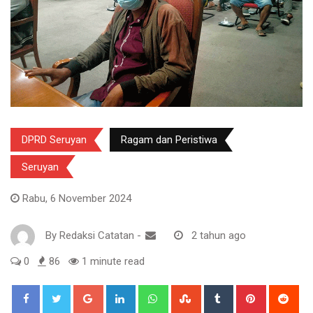
DPRD Seruyan
Ragam dan Peristiwa
Seruyan
Rabu, 6 November 2024
By
Redaksi Catatan
-
2 tahun ago
0
86
1 minute read
Google+
LinkedIn
Whatsapp
StumbleUpon
Tumblr
Pinterest
Red