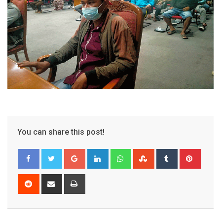
You can share this post!
Google+
LinkedIn
Whatsapp
StumbleUpon
Tumblr
Pinter
Reddit
Share
Print
via
Email