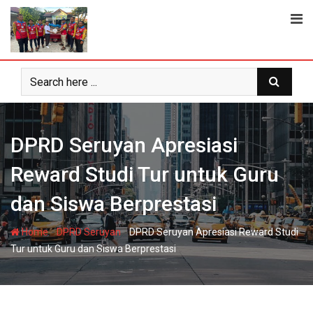
Skip
to
content
DPRD Seruyan Apresiasi
Reward Studi Tur untuk Guru
dan Siswa Berprestasi
-
-
Home
DPRD Seruyan
DPRD Seruyan Apresiasi Reward Studi
Tur untuk Guru dan Siswa Berprestasi