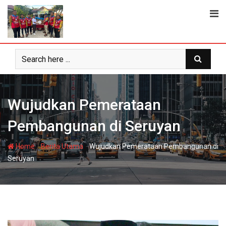
Skip
to
content
Wujudkan Pemerataan
Pembangunan di Seruyan
-
-
Home
Berita Utama
Wujudkan Pemerataan Pembangunan di
Seruyan