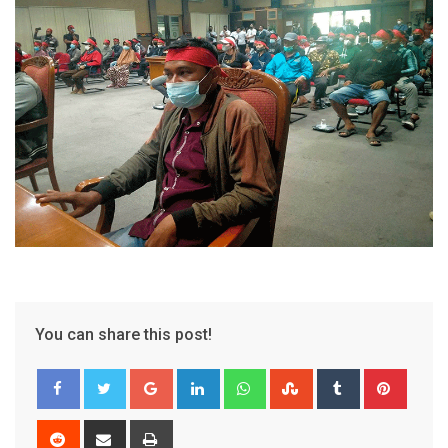
You can share this post!
Google+
LinkedIn
Whatsapp
StumbleUpon
Tumblr
Pinter
Reddit
Share
Print