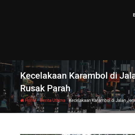
Skip
to
content
Kecelakaan Karambol di Jala
Rusak Parah
-
-
Home
Berita Utama
Kecelakaan Karambol di Jalan Jen