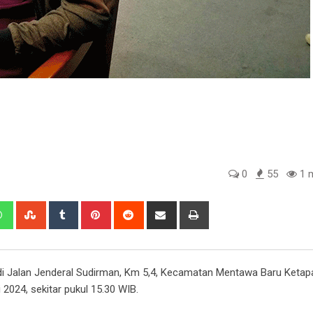
0
55
1 m
edIn
Whatsapp
StumbleUpon
Tumblr
Pinterest
Reddit
Share
Print
via
Email
 di Jalan Jenderal Sudirman, Km 5,4, Kecamatan Mentawa Baru Ketap
2024, sekitar pukul 15.30 WIB.