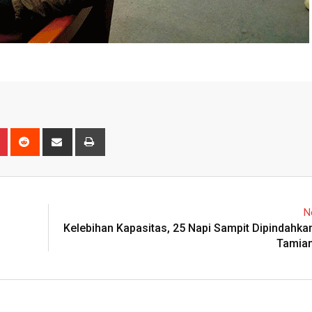
n
r
Pinterest
Reddit
Share
Print
via
Email
N
Kelebihan Kapasitas, 25 Napi Sampit Dipindahka
Tamia