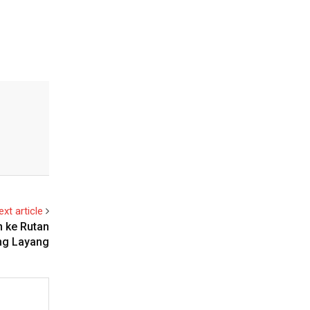
ext article
n ke Rutan
ng Layang