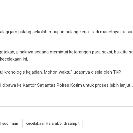
palagi jam pulang sekolah maupun pulang kerja. Tadi macetnya itu s
atakan, pihaknya sedang memintai keterangan para saksi, baik itu sa
ecelakaan ini.
kronologis kejadian. Mohon waktu,” ucapnya disela olah TKP.
 dibawa ke Kantor Satlantas Polres Kotim untuk proses lebih lanjut. 
al sudirman
Kecelakaan karambol di sampit