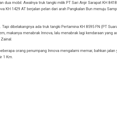
dan dua mobil. Awalnya truk tangki milik PT Sari Anjir Sarapat KH 8418
va KH 1429 AT berjalan pelan dari arah Pangkalan Bun menuju Sampi
an. Tapi dibelakangnya ada truk tangki Pertamina KH 8595 FN (PT Sua
rem, makanya menabrak Innova, lalu menabrak lagi kendaraan yang ad
 Zainal.
n beberapa orang penumpang Innova mengalami memar, bahkan jalan 
r 1 Km.