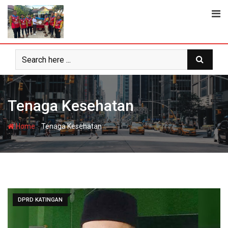
Skip
to
content
Tenaga Kesehatan
-
Home
Tenaga Kesehatan
DPRD KATINGAN