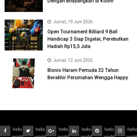
Dengan Bhayangkari di Kotim
Jumat, 19 Juni 2026
Open Tournament Billiard 9 Ball
Handicap 3 Siap Digelar, Perebutkan
Hadiah Rp15,5 Juta
Jumat, 12 Juni 2026
Bisnis Haram Pemuda 32 Tahun
Berakhir Perumahan Wengga Happy
hello
hello
hello
hello
hello
hello
world
world
world
world
world
worl