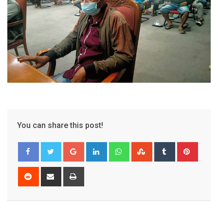
You can share this post!
Google+
LinkedIn
Whatsapp
StumbleUpon
Tumblr
Pinter
Reddit
Share
Print
via
Email