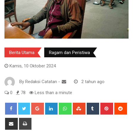
Berita Utama
Ragam dan Peristiwa
Kamis, 10 Oktober 2024
By
Redaksi Catatan
-
2 tahun ago
0
78
Less than a minute
Google+
LinkedIn
Whatsapp
StumbleUpon
Tumblr
Pinterest
Red
Share
Print
via