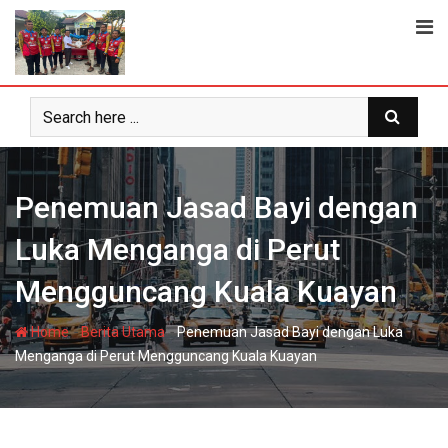
Skip
to
content
Penemuan Jasad Bayi dengan
Luka Menganga di Perut
Mengguncang Kuala Kuayan
-
-
Home
Berita Utama
Penemuan Jasad Bayi dengan Luka
Menganga di Perut Mengguncang Kuala Kuayan