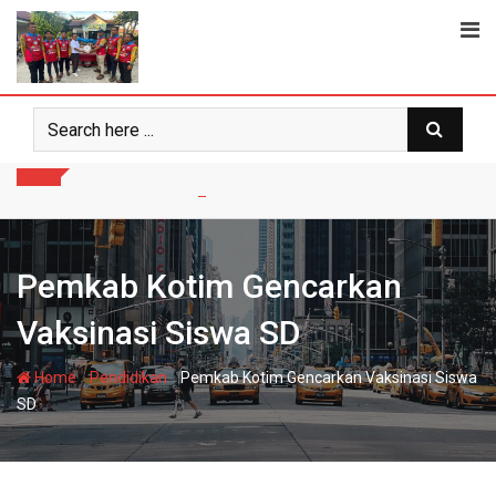
Skip
to
content
Pemkab Kotim Gencarkan
Vaksinasi Siswa SD
-
-
Home
Pendidikan
Pemkab Kotim Gencarkan Vaksinasi Siswa
SD