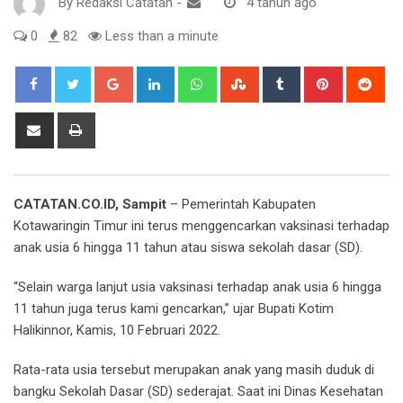
By
Redaksi Catatan
-
4 tahun ago
0
82
Less than a minute
Google+
LinkedIn
Whatsapp
StumbleUpon
Tumblr
Pinterest
Red
Share
Print
via
Email
CATATAN.CO.ID, Sampit
– Pemerintah Kabupaten
Kotawaringin Timur ini terus menggencarkan vaksinasi terhadap
anak usia 6 hingga 11 tahun atau siswa sekolah dasar (SD).
“Selain warga lanjut usia vaksinasi terhadap anak usia 6 hingga
11 tahun juga terus kami gencarkan,” ujar Bupati Kotim
Halikinnor, Kamis, 10 Februari 2022.
Rata-rata usia tersebut merupakan anak yang masih duduk di
bangku Sekolah Dasar (SD) sederajat. Saat ini Dinas Kesehatan