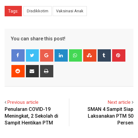
Tags:
Disdikkotim
Vaksinasi Anak
You can share this post!
Google+
LinkedIn
Whatsapp
StumbleUpon
Tumblr
Pinter
Reddit
Share
Print
via
Email
Previous article
Next article
Penularan COVID-19
SMAN 4 Sampit Siap
Meningkat, 2 Sekolah di
Laksanakan PTM 50
Sampit Hentikan PTM
Persen