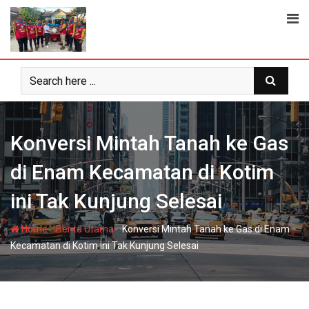
Skip
to
content
Konversi Mintah Tanah ke Gas
di Enam Kecamatan di Kotim
ini Tak Kunjung Selesai
-
-
Home
Berita Utama
Konversi Mintah Tanah ke Gas di Enam
Kecamatan di Kotim ini Tak Kunjung Selesai