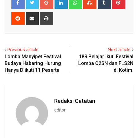
Google+
LinkedIn
Whatsapp
StumbleUpon
Tumblr
Pinter
Reddit
Share
Print
via
Email
Previous article
Next article
Lomba Manyipet Festival
189 Pelajar Ikuti Festival
Budaya Habaring Hurung
Lomba O2SN dan FLS2N
Hanya Diikuti 11 Peserta
di Kotim
Redaksi Catatan
editor