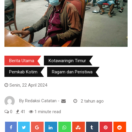
Berita Utama
Kotawaringin Timur
Pemkab Kotim
Ragam dan Peristiwa
Senin, 22 April 2024
By
Redaksi Catatan
-
2 tahun ago
0
41
1 minute read
Google+
LinkedIn
Whatsapp
StumbleUpon
Tumblr
Pinterest
Red