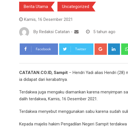
Berita Utama
Uncategorized
Kamis, 16 Desember 2021
By
Redaksi Catatan
-
5 tahun ago
Google+
Link
Facebook
Twitter
CATATAN.CO.ID, Sampit
– Hendri Yadi alias Hendri (28
ia didapat dari kerabatnya.
Terdakwa juga mengaku diamankan karena menyimpan sabu
dalih terdakwa, Kamis, 16 Desember 2021.
Terdakwa menyebut menggunakan sabu karena sudah sulit 
Kepada majelis hakim Pengadilan Negeri Sampit terdak