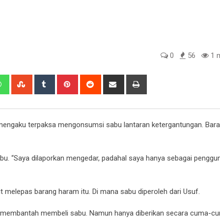
0
56
1 m
edIn
Whatsapp
StumbleUpon
Tumblr
Pinterest
Reddit
Share
Print
via
Email
) mengaku terpaksa mengonsumsi sabu lantaran ketergantungan. Bar
. “Saya dilaporkan mengedar, padahal saya hanya sebagai pengguna
melepas barang haram itu. Di mana sabu diperoleh dari Usuf.
wa membantah membeli sabu. Namun hanya diberikan secara cuma-c