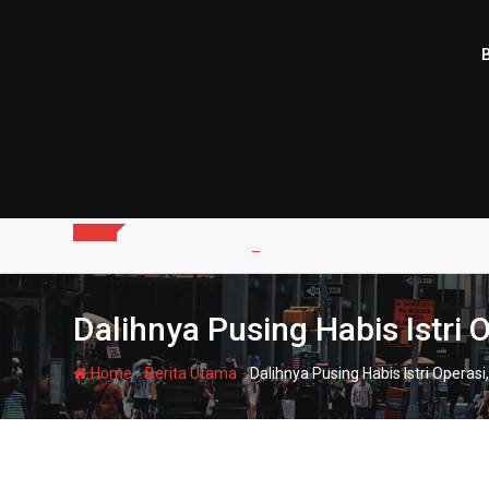
Skip
to
content
Dalihnya Pusing Habis Istri 
-
-
Home
Berita Utama
Dalihnya Pusing Habis Istri Operas