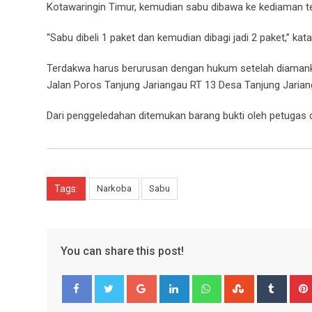
Kotawaringin Timur, kemudian sabu dibawa ke kediaman t
“Sabu dibeli 1 paket dan kemudian dibagi jadi 2 paket,” k
Terdakwa harus berurusan dengan hukum setelah diamanka
Jalan Poros Tanjung Jariangau RT 13 Desa Tanjung Jaria
Dari penggeledahan ditemukan barang bukti oleh petugas
Tags:
Narkoba
Sabu
You can share this post!
Google+
LinkedIn
Whatsapp
StumbleUpo
Tumbl