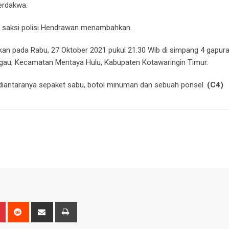
erdakwa.
ata saksi polisi Hendrawan menambahkan.
n pada Rabu, 27 Oktober 2021 pukul 21.30 Wib di simpang 4 gapura
ngau, Kecamatan Mentaya Hulu, Kabupaten Kotawaringin Timur.
 diantaranya sepaket sabu, botol minuman dan sebuah ponsel.
(C4)
n
r
Pinterest
Reddit
Share
Print
via