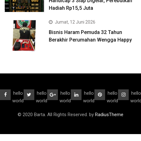
Handicap 3 Siap Digelar, Perebutkan
Hadiah Rp15,5 Juta
Jumat, 12 Juni 2026
Bisnis Haram Pemuda 32 Tahun
Berakhir Perumahan Wengga Happy
hello
hello
hello
hello
hello
hello
world
world
world
world
world
worl
© 2020 Barta. All Rights Reserved. by
RadiusTheme