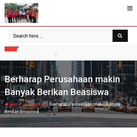
Skip
to
content
Berharap Perusahaan makin
Banyak Berikan Beasiswa
-
-
Home
Pendidikan
Berharap Perusahaan makin Banyak
Berikan Beasiswa