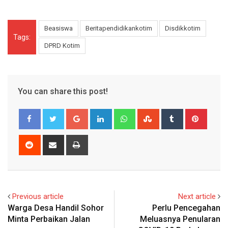
Beasiswa
Beritapendidikankotim
Disdikkotim
Tags:
DPRD Kotim
You can share this post!
Google+
LinkedIn
Whatsapp
StumbleUpon
Tumblr
Pinter
Reddit
Share
Print
via
Email
Previous article
Next article
Warga Desa Handil Sohor
Perlu Pencegahan
Minta Perbaikan Jalan
Meluasnya Penularan