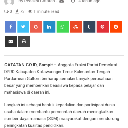
By
Redaksi Catatan
-
4 tahun ago
0
73
1 minute read
Google+
LinkedIn
Whatsapp
StumbleUpon
Tumblr
Pinterest
Red
Share
Print
via
Email
CATATAN.CO.ID, Sampit
– Anggota Fraksi Partai Demokrat
DPRD Kabupaten Kotawaringin Timur Kalimantan Tengah
Pardamean Gultom berharap semakin banyak perusahaan
besar yang memberikan beasiswa kepada pelajar dan
mahasiswa di daerah ini.
Langkah ini sebagai bentuk kepedulian dan partisipasi dunia
usaha dalam membantu pemerintah daerah meningkatkan
sumber daya manusia (SDM) masyarakat dengan mendorong
peningkatan kualitas pendidikan.