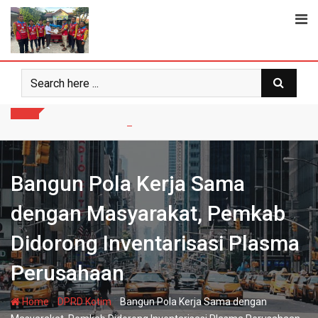
Skip
to
content
Bangun Pola Kerja Sama
dengan Masyarakat, Pemkab
Didorong Inventarisasi Plasma
Perusahaan
-
-
Home
DPRD Kotim
Bangun Pola Kerja Sama dengan