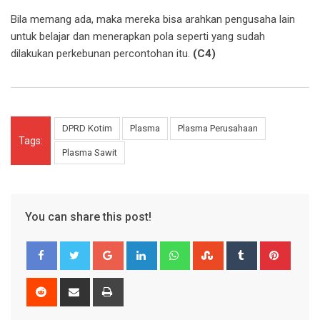
Bila memang ada, maka mereka bisa arahkan pengusaha lain
untuk belajar dan menerapkan pola seperti yang sudah
dilakukan perkebunan percontohan itu.
(C4)
DPRD Kotim
Plasma
Plasma Perusahaan
Tags:
Plasma Sawit
You can share this post!
Google+
LinkedIn
Whatsapp
StumbleUpon
Tumblr
Pinter
Reddit
Share
Print
via
Email