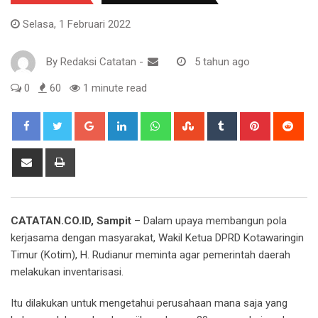
Selasa, 1 Februari 2022
By
Redaksi Catatan
-
5 tahun ago
0
60
1 minute read
Google+
LinkedIn
Whatsapp
StumbleUpon
Tumblr
Pinterest
Red
Share
Print
via
Email
CATATAN.CO.ID, Sampit
– Dalam upaya membangun pola
kerjasama dengan masyarakat, Wakil Ketua DPRD Kotawaringin
Timur (Kotim), H. Rudianur meminta agar pemerintah daerah
melakukan inventarisasi.
Itu dilakukan untuk mengetahui perusahaan mana saja yang