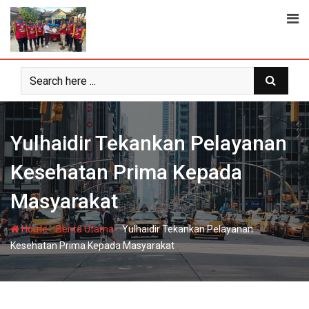
Skip
to
content
Yulhaidir Tekankan Pelayanan
Kesehatan Prima Kepada
Masyarakat
-
-
Home
Berita Utama
Yulhaidir Tekankan Pelayanan
Kesehatan Prima Kepada Masyarakat