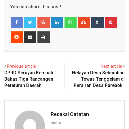
You can share this post!
Google+
LinkedIn
Whatsapp
StumbleUpon
Tumblr
Pinter
Reddit
Share
Print
via
Email
Previous article
Next article
DPRD Seruyan Kembali
Nelayan Desa Sebamban
Bahas Tiga Rancangan
Tewas Tenggelam di
Peraturan Daerah
Perairan Desa Parebok
Redaksi Catatan
editor