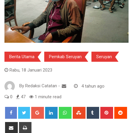
Berita Utama
Pemkab Seruyan
Seruyan
Rabu, 18 Januari 2023
By
Redaksi Catatan
-
4 tahun ago
0
47
1 minute read
Google+
LinkedIn
Whatsapp
StumbleUpon
Tumblr
Pinterest
Red
Share
Print
via