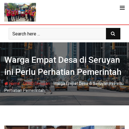
Skip
to
content
Warga Empat Desa di Seruyan
ini Perlu Perhatian Pemerintah
-
-
Home
DPRD Seruyan
Warga Empat Desa di Seruyan ini Perlu
Perhatian Pemerintah