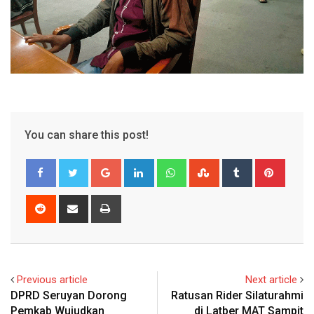
You can share this post!
Google+
LinkedIn
Whatsapp
StumbleUpon
Tumblr
Pinter
Reddit
Share
Print
via
Email
Previous article
Next article
DPRD Seruyan Dorong
Ratusan Rider Silaturahmi
Pemkab Wujudkan
di Latber MAT Sampit