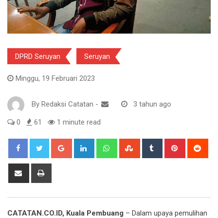
DPRD Seruyan
Seruyan
Minggu, 19 Februari 2023
By
Redaksi Catatan
-
3 tahun ago
0
61
1 minute read
Google+
LinkedIn
Whatsapp
StumbleUpon
Tumblr
Pinterest
Red
Share
Print
via
Email
CATATAN.CO.ID, Kuala Pembuang
– Dalam upaya pemulihan