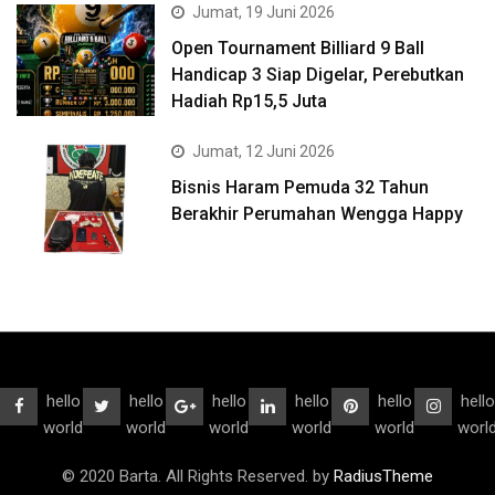
Jumat, 19 Juni 2026
Open Tournament Billiard 9 Ball
Handicap 3 Siap Digelar, Perebutkan
Hadiah Rp15,5 Juta
Jumat, 12 Juni 2026
Bisnis Haram Pemuda 32 Tahun
Berakhir Perumahan Wengga Happy
hello
hello
hello
hello
hello
hello
world
world
world
world
world
worl
© 2020 Barta. All Rights Reserved. by
RadiusTheme