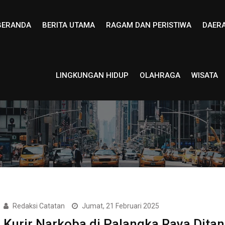
BERANDA
BERITA UTAMA
RAGAM DAN PERISTIWA
DAER
LINGKUNGAN HIDUP
OLAHRAGA
WISATA
Redaksi Catatan
Jumat, 21 Februari 2025
Kurir Narkoba di Palangka Raya Dita