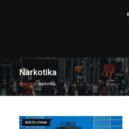
Skip
to
content
Narkotika
-
Home
Narkotika
BERITA UTAMA