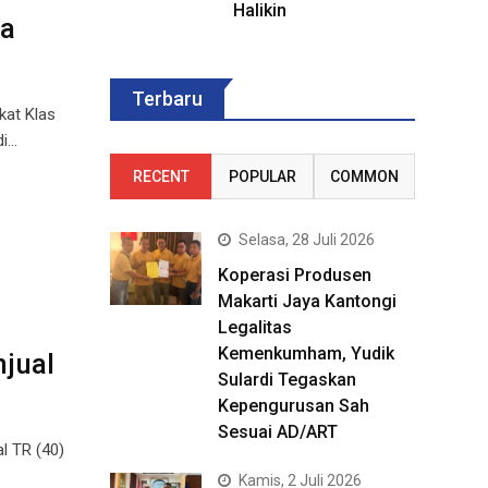
Halikin
ta
Terbaru
at Klas
di…
RECENT
POPULAR
COMMON
Selasa, 28 Juli 2026
Koperasi Produsen
Makarti Jaya Kantongi
Legalitas
Kemenkumham, Yudik
jual
Sulardi Tegaskan
Kepengurusan Sah
Sesuai AD/ART
l TR (40)
Kamis, 2 Juli 2026