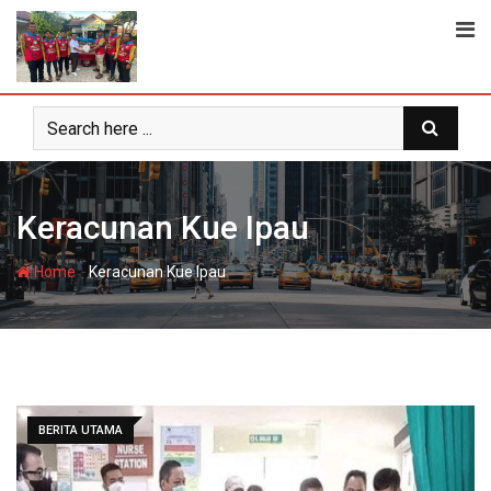
Skip
to
content
Keracunan Kue Ipau
-
Home
Keracunan Kue Ipau
BERITA UTAMA