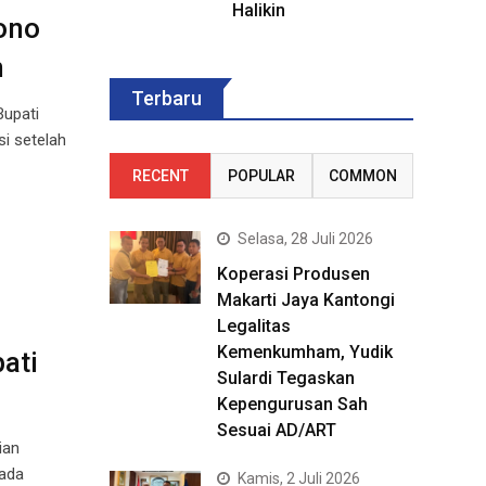
Halikin
ono
m
Terbaru
Bupati
si setelah
RECENT
POPULAR
COMMON
Selasa, 28 Juli 2026
Koperasi Produsen
Makarti Jaya Kantongi
Legalitas
Kemenkumham, Yudik
ati
Sulardi Tegaskan
Kepengurusan Sah
Sesuai AD/ART
ian
pada
Kamis, 2 Juli 2026