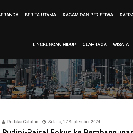
BERANDA
BERITA UTAMA
RAGAM DAN PERISTIWA
DAER
LINGKUNGAN HIDUP
OLAHRAGA
WISATA
Redaksi Catatan
Selasa, 17 September 2024
Rudini-Paisal Fokus ke Pembanguna