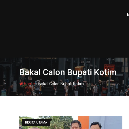
Skip
to
content
Bakal Calon Bupati Kotim
-
Home
Bakal Calon Bupati Kotim
BERITA UTAMA