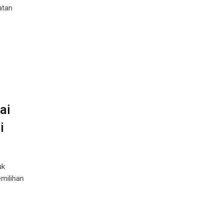
atan
ai
i
uk
milihan