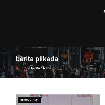
Skip
to
content
berita pilkada
-
Home
berita pilkada
BERITA UTAMA