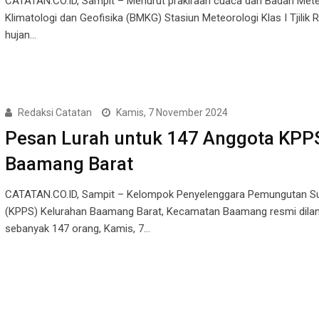
CATATAN.CO.ID, Sampit – Menurut prakiraan cuaca dari Badan Mete
Klimatologi dan Geofisika (BMKG) Stasiun Meteorologi Klas I Tjilik R
hujan…
Redaksi Catatan
Kamis, 7 November 2024
Pesan Lurah untuk 147 Anggota KPP
Baamang Barat
CATATAN.CO.ID, Sampit – Kelompok Penyelenggara Pemungutan S
(KPPS) Kelurahan Baamang Barat, Kecamatan Baamang resmi dilan
sebanyak 147 orang, Kamis, 7…