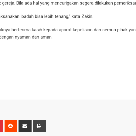
 gereja. Bila ada hal yang mencurigakan segera dilakukan pemeriksa
anakan ibadah bisa lebih tenang,” kata Zakin.
nya berterima kasih kepada aparat kepolisian dan semua pihak yan
 dengan nyaman dan aman.
n
r
Pinterest
Reddit
Share
Print
via