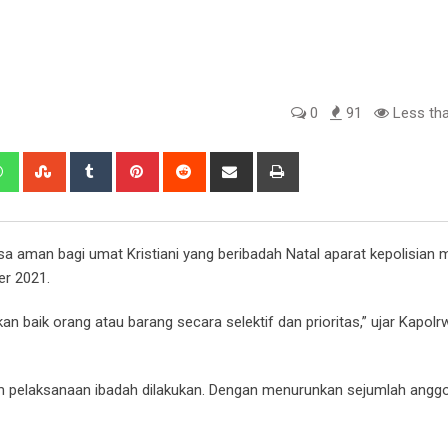
0
91
Less tha
edIn
Whatsapp
StumbleUpon
Tumblr
Pinterest
Reddit
Share
Print
via
Email
 aman bagi umat Kristiani yang beribadah Natal aparat kepolisian 
er 2021.
an baik orang atau barang secara selektif dan prioritas,” ujar Kapol
elum pelaksanaan ibadah dilakukan. Dengan menurunkan sejumlah angg