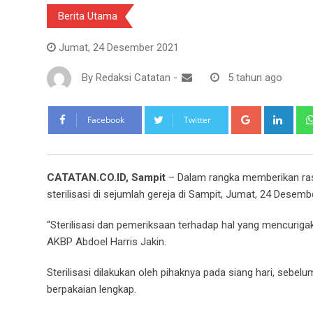
Berita Utama
Jumat, 24 Desember 2021
By
Redaksi Catatan
-
5 tahun ago
Google+
Link
Facebook
Twitter
CATATAN.CO.ID, Sampit
– Dalam rangka memberikan rasa
sterilisasi di sejumlah gereja di Sampit, Jumat, 24 Desemb
“Sterilisasi dan pemeriksaan terhadap hal yang mencurigak
AKBP Abdoel Harris Jakin.
Sterilisasi dilakukan oleh pihaknya pada siang hari, seb
berpakaian lengkap.