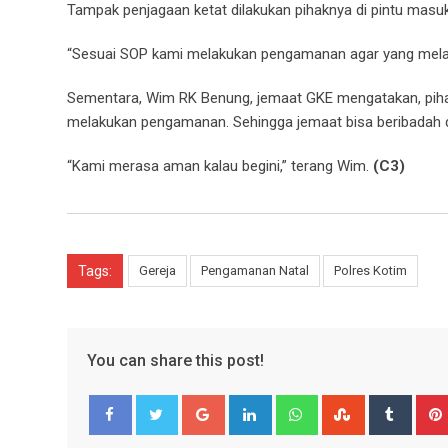
Tampak penjagaan ketat dilakukan pihaknya di pintu masuk
“Sesuai SOP kami melakukan pengamanan agar yang melaks
Sementara, Wim RK Benung, jemaat GKE mengatakan, pihak
melakukan pengamanan. Sehingga jemaat bisa beribadah
“Kami merasa aman kalau begini,” terang Wim.
(C3)
Tags:
Gereja
Pengamanan Natal
Polres Kotim
You can share this post!
Google+
LinkedIn
Whatsapp
StumbleUpo
Tumbl