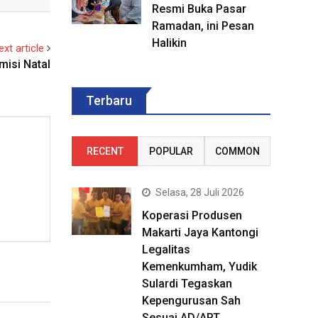
Resmi Buka Pasar
Ramadan, ini Pesan
Halikin
ext article
isi Natal
Terbaru
RECENT
POPULAR
COMMON
Selasa, 28 Juli 2026
Koperasi Produsen
Makarti Jaya Kantongi
Legalitas
Kemenkumham, Yudik
Sulardi Tegaskan
Kepengurusan Sah
Sesuai AD/ART