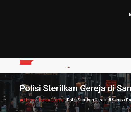
Skip
to
content
Polisi Sterilkan Gereja di S
-
-
Home
Berita Utama
Polisi Sterilkan Gereja di Sampit 