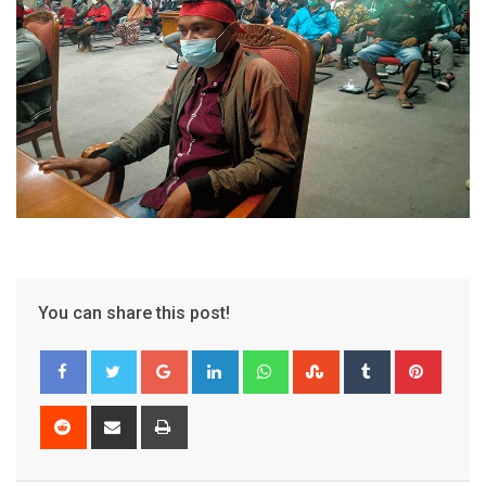
You can share this post!
Google+
LinkedIn
Whatsapp
StumbleUpon
Tumblr
Pinter
Reddit
Share
Print
via
Email