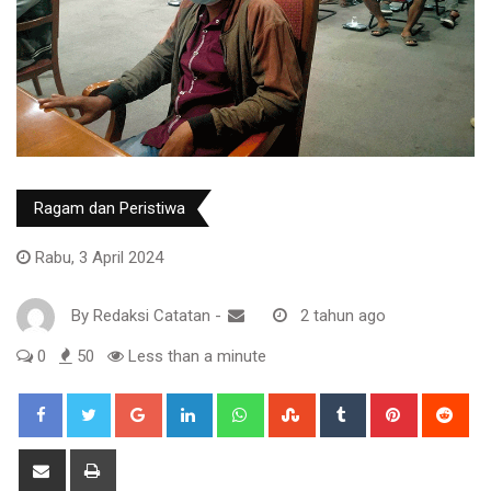
Ragam dan Peristiwa
Rabu, 3 April 2024
By
Redaksi Catatan
-
2 tahun ago
0
50
Less than a minute
Google+
LinkedIn
Whatsapp
StumbleUpon
Tumblr
Pinterest
Red
Share
Print
via