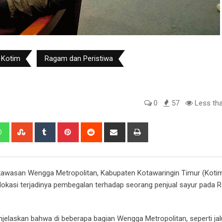
 Kotim
Ragam dan Peristiwa
0
57
Less tha
edIn
Whatsapp
StumbleUpon
Tumblr
Pinterest
Reddit
Share
Print
via
Email
kawasan Wengga Metropolitan, Kabupaten Kotawaringin Timur (Kotim
kasi terjadinya pembegalan terhadap seorang penjual sayur pada R
elaskan bahwa di beberapa bagian Wengga Metropolitan, seperti jalu