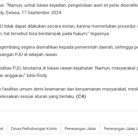
i. “Namun, untuk lokasi kejadian, pengelolaan aset ini perlu diserah
ody, Selasa, 17 September 2024.
idak dapat dilakukan secara instan, karena memerlukan prosedur 
ran, hal tersebut bisa berdampak pada hukum,” tegasnya.
pengembang segera diserahkan kepada pemerintah daerah, sehingga p
angan PJU di wilayah rawan.
itas PJU, terutama di lokasi rawan kejahatan. Namun, masyarakat 
 anggaran,” kata Rody.
an fasilitas umum demi keamanan dan kenyamanan masyarakat, mes
lesaikan sesuai aturan yang berlaku.
(C4)
it
Dinas Perhubungan Kotim
Penerangan Jalan
Penerangan Jalan