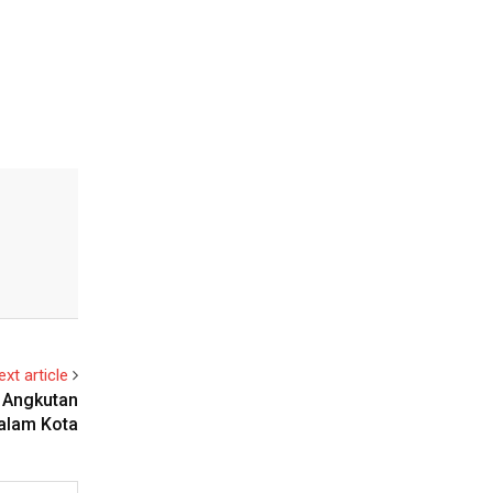
ext article
 Angkutan
alam Kota