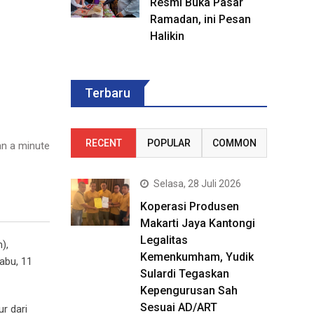
Resmi Buka Pasar
Ramadan, ini Pesan
Halikin
Terbaru
RECENT
POPULAR
COMMON
n a minute
Selasa, 28 Juli 2026
Koperasi Produsen
Makarti Jaya Kantongi
Legalitas
),
Kemenkumham, Yudik
abu, 11
Sulardi Tegaskan
Kepengurusan Sah
Sesuai AD/ART
r dari