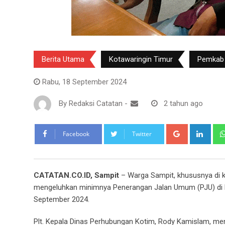
Berita Utama
Kotawaringin Timur
Pemkab
Rabu, 18 September 2024
By
Redaksi Catatan
-
2 tahun ago
Google+
Link
Facebook
Twitter
CATATAN.CO.ID, Sampit
– Warga Sampit, khususnya di 
mengeluhkan minimnya Penerangan Jalan Umum (PJU) di lo
September 2024.
Plt. Kepala Dinas Perhubungan Kotim, Rody Kamislam, menj