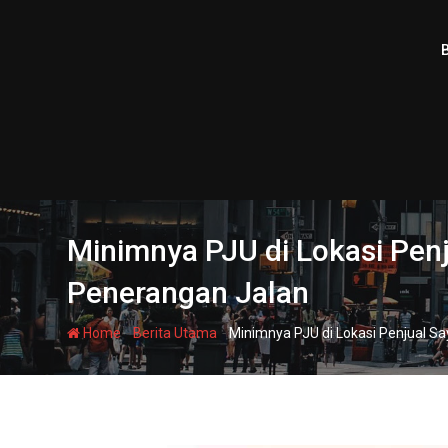
Skip
to
content
Minimnya PJU di Lokasi Pen
Penerangan Jalan
-
-
Home
Berita Utama
Minimnya PJU di Lokasi Penjual S