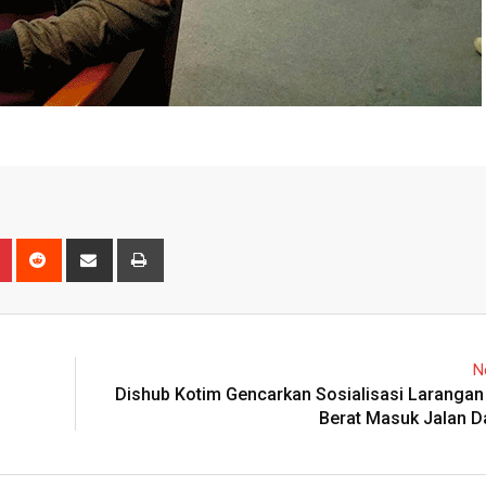
n
r
Pinterest
Reddit
Share
Print
via
Email
N
Dishub Kotim Gencarkan Sosialisasi Larangan
Berat Masuk Jalan D