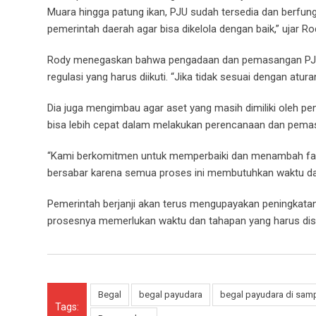
Muara hingga patung ikan, PJU sudah tersedia dan berfungs
pemerintah daerah agar bisa dikelola dengan baik,” ujar R
Rody menegaskan bahwa pengadaan dan pemasangan PJU t
regulasi yang harus diikuti. “Jika tidak sesuai dengan atu
Dia juga mengimbau agar aset yang masih dimiliki oleh 
bisa lebih cepat dalam melakukan perencanaan dan pemas
“Kami berkomitmen untuk memperbaiki dan menambah fasil
bersabar karena semua proses ini membutuhkan waktu dan
Pemerintah berjanji akan terus mengupayakan peningkat
prosesnya memerlukan waktu dan tahapan yang harus dise
Begal
begal payudara
begal payudara di samp
Tags: