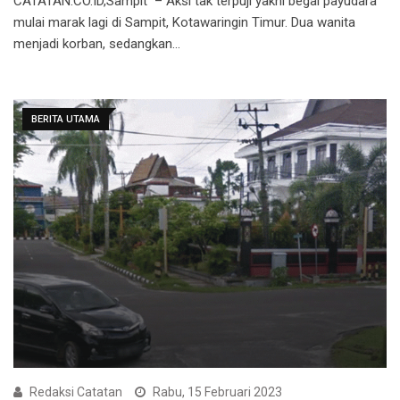
CATATAN.CO.ID,Sampit – Aksi tak terpuji yakni begal payudara
mulai marak lagi di Sampit, Kotawaringin Timur. Dua wanita
menjadi korban, sedangkan…
BERITA UTAMA
Redaksi Catatan
Rabu, 15 Februari 2023