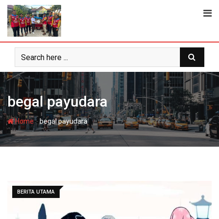
Skip
to
content
begal payudara
-
Home
begal payudara
BERITA UTAMA