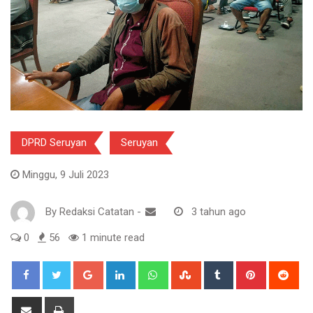
DPRD Seruyan
Seruyan
Minggu, 9 Juli 2023
By
Redaksi Catatan
-
3 tahun ago
0
56
1 minute read
Google+
LinkedIn
Whatsapp
StumbleUpon
Tumblr
Pinterest
Red
Share
Print